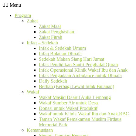
Menu
Program
Zakat
Zakat Maal
Zakat Penghasilan
Zakat Fitrah
Infaq – Sedekah
Infak & Sedekah Umum
Infaq Bulanan Dhuafa
Sedekah Makan Siang Hari Jumat
Infak Pendidikan Santri Penghafal Quran
Infak Operasional Klinik Wakaf Ibu dan Anak
Infak Pengadaan Ambulance untuk Dhuafa
Daily Sedekah
Berlian (Berbagi Lewat Infak Bulanan)
Wakaf
Wakaf Masjid Daarul Aulia Lembang
Wakaf Sumber Air untuk Desa
Donasi untuk Wakaf Produktif
Wakaf untuk Klinik Wakaf Ibu dan Anak RBC
Taman Wakaf Pemakaman Muslim Firdaus
Memorial Park
Kemanusiaan
Sinergi Tanggap Bencana