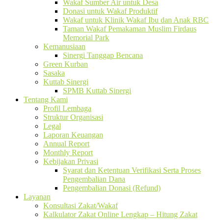
Wakaf Sumber Air untuk Desa
Donasi untuk Wakaf Produktif
Wakaf untuk Klinik Wakaf Ibu dan Anak RBC
Taman Wakaf Pemakaman Muslim Firdaus
Memorial Park
Kemanusiaan
Sinergi Tanggap Bencana
Green Kurban
Sasaka
Kuttab Sinergi
SPMB Kuttab Sinergi
Tentang Kami
Profil Lembaga
Struktur Organisasi
Legal
Laporan Keuangan
Annual Report
Monthly Report
Kebijakan Privasi
Syarat dan Ketentuan Verifikasi Serta Proses
Pengembalian Dana
Pengembalian Donasi (Refund)
Layanan
Konsultasi Zakat/Wakaf
Kalkulator Zakat Online Lengkap – Hitung Zakat