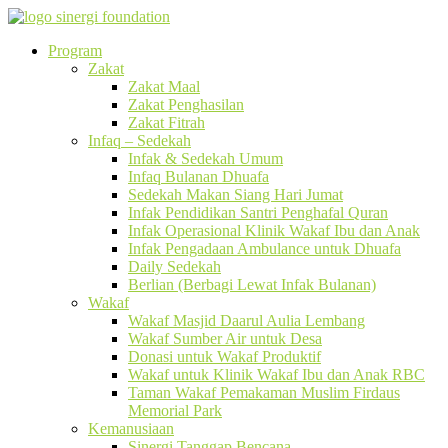
Program
Zakat
Zakat Maal
Zakat Penghasilan
Zakat Fitrah
Infaq – Sedekah
Infak & Sedekah Umum
Infaq Bulanan Dhuafa
Sedekah Makan Siang Hari Jumat
Infak Pendidikan Santri Penghafal Quran
Infak Operasional Klinik Wakaf Ibu dan Anak
Infak Pengadaan Ambulance untuk Dhuafa
Daily Sedekah
Berlian (Berbagi Lewat Infak Bulanan)
Wakaf
Wakaf Masjid Daarul Aulia Lembang
Wakaf Sumber Air untuk Desa
Donasi untuk Wakaf Produktif
Wakaf untuk Klinik Wakaf Ibu dan Anak RBC
Taman Wakaf Pemakaman Muslim Firdaus
Memorial Park
Kemanusiaan
Sinergi Tanggap Bencana