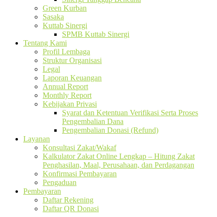
Green Kurban
Sasaka
Kuttab Sinergi
SPMB Kuttab Sinergi
Tentang Kami
Profil Lembaga
Struktur Organisasi
Legal
Laporan Keuangan
Annual Report
Monthly Report
Kebijakan Privasi
Syarat dan Ketentuan Verifikasi Serta Proses
Pengembalian Dana
Pengembalian Donasi (Refund)
Layanan
Konsultasi Zakat/Wakaf
Kalkulator Zakat Online Lengkap – Hitung Zakat
Penghasilan, Maal, Perusahaan, dan Perdagangan
Konfirmasi Pembayaran
Pengaduan
Pembayaran
Daftar Rekening
Daftar QR Donasi