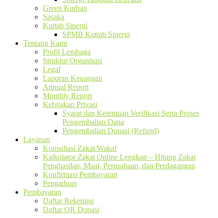
Green Kurban
Sasaka
Kuttab Sinergi
SPMB Kuttab Sinergi
Tentang Kami
Profil Lembaga
Struktur Organisasi
Legal
Laporan Keuangan
Annual Report
Monthly Report
Kebijakan Privasi
Syarat dan Ketentuan Verifikasi Serta Proses
Pengembalian Dana
Pengembalian Donasi (Refund)
Layanan
Konsultasi Zakat/Wakaf
Kalkulator Zakat Online Lengkap – Hitung Zakat
Penghasilan, Maal, Perusahaan, dan Perdagangan
Konfirmasi Pembayaran
Pengaduan
Pembayaran
Daftar Rekening
Daftar QR Donasi