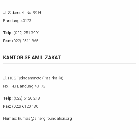
Jl. Sidomukti No. 99 H
Bandung 40123
Telp:
(022) 251 3991
Fax:
(022) 2511 865
KANTOR SF AMIL ZAKAT
Jl. HOS Tjokroaminoto (Pasirkaliki)
No. 143 Bandung 40173
Telp:
(022) 6120 218
Fax:
(022) 6120 130
Humas: humas@sinergifoundation.org