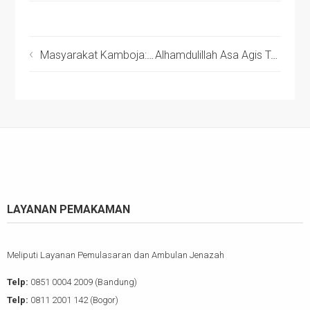
Masyarakat Kamboja: “Ini Pertama Kalinya Ada Kurban dari Indonesia”
Alhamdulillah Asa Agis Terwujud
LAYANAN PEMAKAMAN
Meliputi Layanan Pemulasaran dan Ambulan Jenazah
Telp:
0851 0004 2009 (Bandung)
Telp:
0811 2001 142 (Bogor)