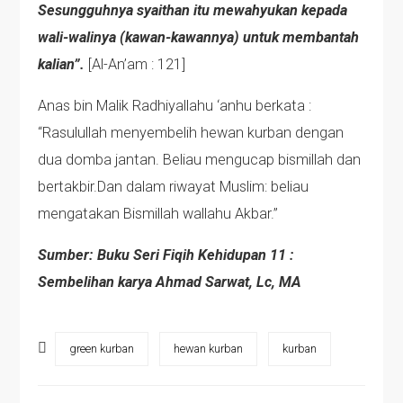
Sesungguhnya syaithan itu mewahyukan kepada
wali-walinya (kawan-kawannya) untuk membantah
kalian”.
[Al-An’am : 121]
Anas bin Malik Radhiyallahu ‘anhu berkata :
“Rasulullah menyembelih hewan kurban dengan
dua domba jantan. Beliau mengucap bismillah dan
bertakbir.Dan dalam riwayat Muslim: beliau
mengatakan Bismillah wallahu Akbar.”
Sumber: Buku Seri Fiqih Kehidupan 11 :
Sembelihan karya Ahmad Sarwat, Lc, MA
green kurban
hewan kurban
kurban