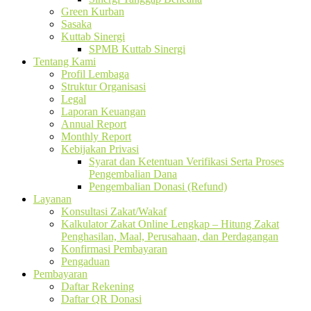
Green Kurban
Sasaka
Kuttab Sinergi
SPMB Kuttab Sinergi
Tentang Kami
Profil Lembaga
Struktur Organisasi
Legal
Laporan Keuangan
Annual Report
Monthly Report
Kebijakan Privasi
Syarat dan Ketentuan Verifikasi Serta Proses
Pengembalian Dana
Pengembalian Donasi (Refund)
Layanan
Konsultasi Zakat/Wakaf
Kalkulator Zakat Online Lengkap – Hitung Zakat
Penghasilan, Maal, Perusahaan, dan Perdagangan
Konfirmasi Pembayaran
Pengaduan
Pembayaran
Daftar Rekening
Daftar QR Donasi