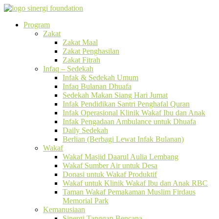
Program
Zakat
Zakat Maal
Zakat Penghasilan
Zakat Fitrah
Infaq – Sedekah
Infak & Sedekah Umum
Infaq Bulanan Dhuafa
Sedekah Makan Siang Hari Jumat
Infak Pendidikan Santri Penghafal Quran
Infak Operasional Klinik Wakaf Ibu dan Anak
Infak Pengadaan Ambulance untuk Dhuafa
Daily Sedekah
Berlian (Berbagi Lewat Infak Bulanan)
Wakaf
Wakaf Masjid Daarul Aulia Lembang
Wakaf Sumber Air untuk Desa
Donasi untuk Wakaf Produktif
Wakaf untuk Klinik Wakaf Ibu dan Anak RBC
Taman Wakaf Pemakaman Muslim Firdaus
Memorial Park
Kemanusiaan
Sinergi Tanggap Bencana