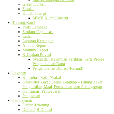
Green Kurban
Sasaka
Kuttab Sinergi
SPMB Kuttab Sinergi
Tentang Kami
Profil Lembaga
Struktur Organisasi
Legal
Laporan Keuangan
Annual Report
Monthly Report
Kebijakan Privasi
Syarat dan Ketentuan Verifikasi Serta Proses
Pengembalian Dana
Pengembalian Donasi (Refund)
Layanan
Konsultasi Zakat/Wakaf
Kalkulator Zakat Online Lengkap – Hitung Zakat
Penghasilan, Maal, Perusahaan, dan Perdagangan
Konfirmasi Pembayaran
Pengaduan
Pembayaran
Daftar Rekening
Daftar QR Donasi