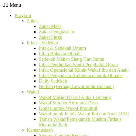
Menu
Program
Zakat
Zakat Maal
Zakat Penghasilan
Zakat Fitrah
Infaq – Sedekah
Infak & Sedekah Umum
Infaq Bulanan Dhuafa
Sedekah Makan Siang Hari Jumat
Infak Pendidikan Santri Penghafal Quran
Infak Operasional Klinik Wakaf Ibu dan Anak
Infak Pengadaan Ambulance untuk Dhuafa
Daily Sedekah
Berlian (Berbagi Lewat Infak Bulanan)
Wakaf
Wakaf Masjid Daarul Aulia Lembang
Wakaf Sumber Air untuk Desa
Donasi untuk Wakaf Produktif
Wakaf untuk Klinik Wakaf Ibu dan Anak RBC
Taman Wakaf Pemakaman Muslim Firdaus
Memorial Park
Kemanusiaan
Sinergi Tanggap Bencana