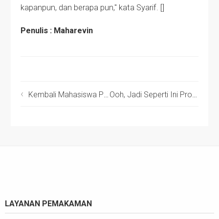
kapanpun, dan berapa pun," kata Syarif. []
Penulis : Maharevin
Kembali Mahasiswa Pemimpin Bangsa Raih Prestasi, Kini Giliran Andri Valerian
Ooh, Jadi Seperti Ini Prosedur Jadi Member RBC
LAYANAN PEMAKAMAN