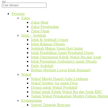
Program
Zakat
Zakat Maal
Zakat Penghasilan
Zakat Fitrah
Infaq – Sedekah
Infak & Sedekah Umum
Infaq Bulanan Dhuafa
Sedekah Makan Siang Hari Jumat
Infak Pendidikan Santri Penghafal Quran
Infak Operasional Klinik Wakaf Ibu dan Anak
Infak Pengadaan Ambulance untuk Dhuafa
Daily Sedekah
Berlian (Berbagi Lewat Infak Bulanan)
Wakaf
Wakaf Masjid Daarul Aulia Lembang
Wakaf Sumber Air untuk Desa
Donasi untuk Wakaf Produktif
Wakaf untuk Klinik Wakaf Ibu dan Anak RBC
Taman Wakaf Pemakaman Muslim Firdaus Memori
Kemanusiaan
Sinergi Tanggap Bencana