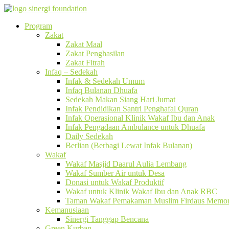
Program
Zakat
Zakat Maal
Zakat Penghasilan
Zakat Fitrah
Infaq – Sedekah
Infak & Sedekah Umum
Infaq Bulanan Dhuafa
Sedekah Makan Siang Hari Jumat
Infak Pendidikan Santri Penghafal Quran
Infak Operasional Klinik Wakaf Ibu dan Anak
Infak Pengadaan Ambulance untuk Dhuafa
Daily Sedekah
Berlian (Berbagi Lewat Infak Bulanan)
Wakaf
Wakaf Masjid Daarul Aulia Lembang
Wakaf Sumber Air untuk Desa
Donasi untuk Wakaf Produktif
Wakaf untuk Klinik Wakaf Ibu dan Anak RBC
Taman Wakaf Pemakaman Muslim Firdaus Memori
Kemanusiaan
Sinergi Tanggap Bencana
Green Kurban