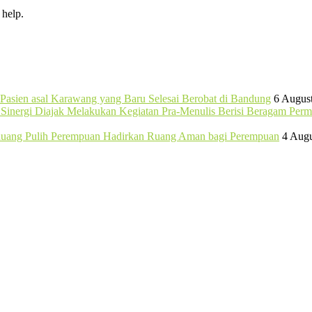
 help.
Pasien asal Karawang yang Baru Selesai Berobat di Bandung
6 Augus
b Sinergi Diajak Melakukan Kegiatan Pra-Menulis Berisi Beragam Per
 Ruang Pulih Perempuan Hadirkan Ruang Aman bagi Perempuan
4 Augu