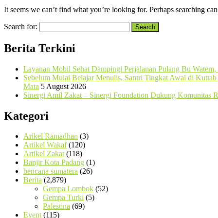
It seems we can’t find what you’re looking for. Perhaps searching can
Search for:
Berita Terkini
Layanan Mobil Sehat Dampingi Perjalanan Pulang Bu Watem, 
Sebelum Mulai Belajar Menulis, Santri Tingkat Awal di Kutta
Mata
5 August 2026
Sinergi Amil Zakat – Sinergi Foundation Dukung Komunitas
Kategori
Arikel Ramadhan
(3)
Artikel Wakaf
(120)
Artikel Zakat
(118)
Banjir Kota Padang
(1)
bencana sumatera
(26)
Berita
(2,879)
Gempa Lombok
(52)
Gempa Turki
(5)
Palestina
(69)
Event
(115)