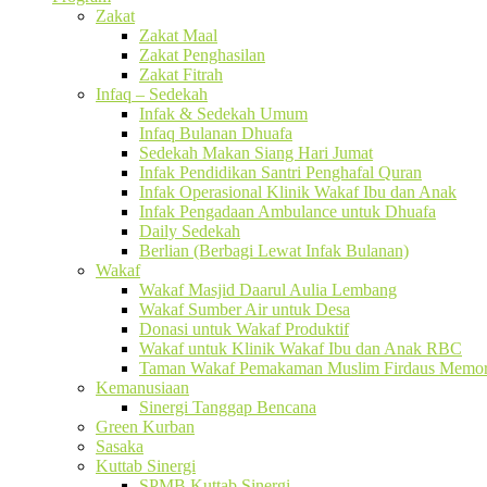
Zakat
Zakat Maal
Zakat Penghasilan
Zakat Fitrah
Infaq – Sedekah
Infak & Sedekah Umum
Infaq Bulanan Dhuafa
Sedekah Makan Siang Hari Jumat
Infak Pendidikan Santri Penghafal Quran
Infak Operasional Klinik Wakaf Ibu dan Anak
Infak Pengadaan Ambulance untuk Dhuafa
Daily Sedekah
Berlian (Berbagi Lewat Infak Bulanan)
Wakaf
Wakaf Masjid Daarul Aulia Lembang
Wakaf Sumber Air untuk Desa
Donasi untuk Wakaf Produktif
Wakaf untuk Klinik Wakaf Ibu dan Anak RBC
Taman Wakaf Pemakaman Muslim Firdaus Memori
Kemanusiaan
Sinergi Tanggap Bencana
Green Kurban
Sasaka
Kuttab Sinergi
SPMB Kuttab Sinergi