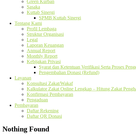
Green Kurban
Sasaka
Kuttab Sinergi
SPMB Kuttab Sinergi
Tentang Kami
Profil Lembaga
Struktur Organisasi
Legal
Laporan Keuangan
Annual Report
Monthly Report
Kebijakan Privasi
Syarat dan Ketentuan Verifikasi Serta Proses Pen
Pengembalian Donasi (Refund)
Layanan
Konsultasi Zakat/Wakaf
Kalkulator Zakat Online Lengkap – Hitung Zakat Pengha
Konfirmasi Pembayaran
Pengaduan
Pembayaran
Daftar Rekening
Daftar QR Donasi
Nothing Found