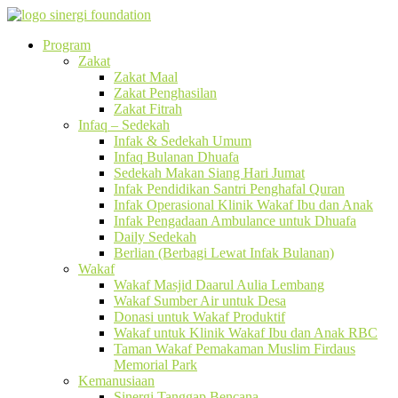
Program
Zakat
Zakat Maal
Zakat Penghasilan
Zakat Fitrah
Infaq – Sedekah
Infak & Sedekah Umum
Infaq Bulanan Dhuafa
Sedekah Makan Siang Hari Jumat
Infak Pendidikan Santri Penghafal Quran
Infak Operasional Klinik Wakaf Ibu dan Anak
Infak Pengadaan Ambulance untuk Dhuafa
Daily Sedekah
Berlian (Berbagi Lewat Infak Bulanan)
Wakaf
Wakaf Masjid Daarul Aulia Lembang
Wakaf Sumber Air untuk Desa
Donasi untuk Wakaf Produktif
Wakaf untuk Klinik Wakaf Ibu dan Anak RBC
Taman Wakaf Pemakaman Muslim Firdaus
Memorial Park
Kemanusiaan
Sinergi Tanggap Bencana