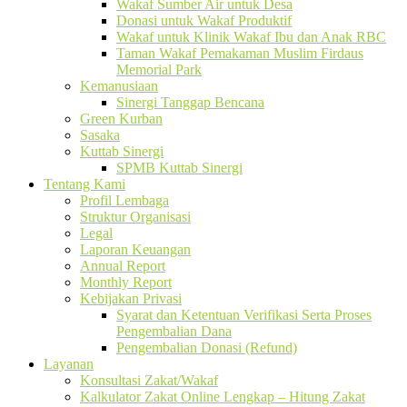
Wakaf Sumber Air untuk Desa
Donasi untuk Wakaf Produktif
Wakaf untuk Klinik Wakaf Ibu dan Anak RBC
Taman Wakaf Pemakaman Muslim Firdaus
Memorial Park
Kemanusiaan
Sinergi Tanggap Bencana
Green Kurban
Sasaka
Kuttab Sinergi
SPMB Kuttab Sinergi
Tentang Kami
Profil Lembaga
Struktur Organisasi
Legal
Laporan Keuangan
Annual Report
Monthly Report
Kebijakan Privasi
Syarat dan Ketentuan Verifikasi Serta Proses
Pengembalian Dana
Pengembalian Donasi (Refund)
Layanan
Konsultasi Zakat/Wakaf
Kalkulator Zakat Online Lengkap – Hitung Zakat