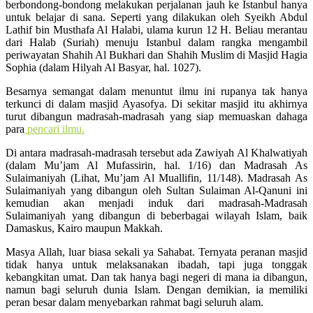
berbondong-bondong melakukan perjalanan jauh ke Istanbul hanya
untuk belajar di sana. Seperti yang dilakukan oleh Syeikh Abdul
Lathif bin Musthafa Al Halabi, ulama kurun 12 H. Beliau merantau
dari Halab (Suriah) menuju Istanbul dalam rangka mengambil
periwayatan Shahih Al Bukhari dan Shahih Muslim di Masjid Hagia
Sophia (dalam Hilyah Al Basyar, hal. 1027).
Besarnya semangat dalam menuntut ilmu ini rupanya tak hanya
terkunci di dalam masjid Ayasofya. Di sekitar masjid itu akhirnya
turut dibangun madrasah-madrasah yang siap memuaskan dahaga
para
pencari ilmu.
Di antara madrasah-madrasah tersebut ada Zawiyah Al Khalwatiyah
(dalam Mu’jam Al Mufassirin, hal. 1/16) dan Madrasah As
Sulaimaniyah (Lihat, Mu’jam Al Muallifin, 11/148). Madrasah As
Sulaimaniyah yang dibangun oleh Sultan Sulaiman Al-Qanuni ini
kemudian akan menjadi induk dari madrasah-Madrasah
Sulaimaniyah yang dibangun di beberbagai wilayah Islam, baik
Damaskus, Kairo maupun Makkah.
Masya Allah, luar biasa sekali ya Sahabat. Ternyata peranan masjid
tidak hanya untuk melaksanakan ibadah, tapi juga tonggak
kebangkitan umat. Dan tak hanya bagi negeri di mana ia dibangun,
namun bagi seluruh dunia Islam. Dengan demikian, ia memiliki
peran besar dalam menyebarkan rahmat bagi seluruh alam.