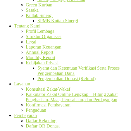
Green Kurban
Sasaka
Kuttab Sinergi
SPMB Kuttab Sinergi
Tentang Kami
Profil Lembaga
Struktur Organisasi
Legal
Laporan Keuangan
Annual Report
Monthly Report
Kebijakan Privasi
Syarat dan Ketentuan Verifikasi Serta Proses
Pengembalian Dana
Pengembalian Donasi (Refund)
Layanan
Konsultasi Zakat/Wakaf
Kalkulator Zakat Online Lengkap – Hitung Zakat
Penghasilan, Maal, Perusahaan, dan Perdagangan
Konfirmasi Pembayaran
Pengaduan
Pembayaran
Daftar Rekening
Daftar QR Donasi