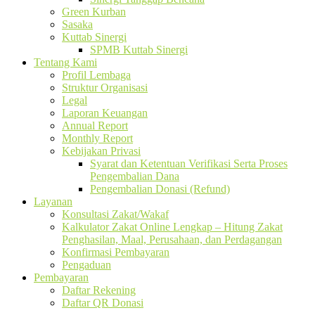
Green Kurban
Sasaka
Kuttab Sinergi
SPMB Kuttab Sinergi
Tentang Kami
Profil Lembaga
Struktur Organisasi
Legal
Laporan Keuangan
Annual Report
Monthly Report
Kebijakan Privasi
Syarat dan Ketentuan Verifikasi Serta Proses
Pengembalian Dana
Pengembalian Donasi (Refund)
Layanan
Konsultasi Zakat/Wakaf
Kalkulator Zakat Online Lengkap – Hitung Zakat
Penghasilan, Maal, Perusahaan, dan Perdagangan
Konfirmasi Pembayaran
Pengaduan
Pembayaran
Daftar Rekening
Daftar QR Donasi