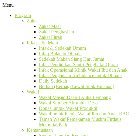
Menu
Program
Zakat
Zakat Maal
Zakat Penghasilan
Zakat Fitrah
Infaq – Sedekah
Infak & Sedekah Umum
Infaq Bulanan Dhuafa
Sedekah Makan Siang Hari Jumat
Infak Pendidikan Santri Penghafal Quran
Infak Operasional Klinik Wakaf Ibu dan Anak
Infak Pengadaan Ambulance untuk Dhuafa
Daily Sedekah
Berlian (Berbagi Lewat Infak Bulanan)
Wakaf
Wakaf Masjid Daarul Aulia Lembang
Wakaf Sumber Air untuk Desa
Donasi untuk Wakaf Produktif
Wakaf untuk Klinik Wakaf Ibu dan Anak RBC
Taman Wakaf Pemakaman Muslim Firdaus
Memorial Park
Kemanusiaan
Sinergi Tanggap Bencana