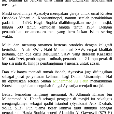
itu, kembali ke pelukan umat Islam dan digunakan sebagaimana
mestinya.
Meski sebelumnya Ayasofya merupakan gereja untuk umat Kristen
Ortodoks Yunani di Konstantinopel, namun setelah penaklukkan
pada tahun 1453, Hagia Sophia dialihfungsikan menjadi masjid,
hingga 500 tahun kemudian hingga tahun 1934. Dengan
penambahan ornamen-ornamen yang bernafaskan Islam seiring
waktu.
Mulai dari menutup ornamen bertema ortodoks dengan kaligrafi
bertuliskan Allah SWT, Nabi Muhammad SAW, empat khalifah
pertama, dan dua cucu Rasulullah SAW yang didesain Kazasker
Mustafa İzzet, pembangunan mihrab, penambahan 2 lampu perak di
tiap sisi mihrab, hingga pembangunan 4 menara untuk adzan.
Dan tak hanya menjadi rumah ibadah, Ayasofya juga difungsikan
sebagai pusat penyebaran keilmuan bagi Daulah Utsmaniyah. Hal
ini diputuskan setelah Sultan
Muhammad Al Fatih
menaklukkan
Konstantinopel dan mengubah fungsi Ayasofya menjadi masjid.
Beliau kemudian langsung menunjuk Al Allamah Khasru bin
Muhammad Al Hanafi sebagai pengajar di masjid itu sekaligus
mengangkatnya sebagai qadhi Istanbul (Syadzarat Adz Dzahab,
9/512, 513). Pun ulama besar lainnya turut ditunjuk sebagai
pengajar di Hagia Sophia seperti Alauddin Al Qawusyji (879 H)