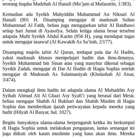
seorang fuqaha Madzhab Al Hanafi (Mu’jam al Mufassirin, 1/383).
Kemudian ada Syeikh Muhyiddin Muhammad An Niksari Al
Hanafi (901 H. Disamping mengajar di madrasah Sultan
Muhammad Al Fatih, beliau juga mengajarkan tafsir Al Baidhawi
setiap hari Jumat di Ayasofya. Selain ketiga ulama besar tersebut
adapula Mufti Syeikh Abdul Karim (956 H), yang mendapat tugas
untuk mengajar tasawuf (Al Kawakib As Sa’irah, 2/177).
Disamping majelis tafsir Al Quran, terdapat pula dar Al Hadits,
yakni madrasah khusus mempelajari hadits dan ilmu-ilmunya.
Syeikh Muhammad bin Sinan atau yang masyhur dikenal sebagai
Syeikh Zadah, mengajar di Dar Al Hadits di Hagia Sophia setelah
mengajar di Madrasah As Sulaimaniyah (Khulashah Al Atsar,
3/474).
Dalam mengkaji ilmu hadits ini adapula ulama Al Muhaddits Asy
Syihab Ahmad Ali Al Ghazi Asy Syafi’i yang berasal dari Mesir,
beliau mengajar Shahih Al Bukhari dan Shahih Muslim di Hagia
Sophia dan memberikan ijazah periwayatan kepada mereka yang
hadir (Hilyah Al Basyar, hal. 1027).
Begitu banyaknya ulama-ulama berpengaruh ketika itu berkumpul
di Hagia Sophia untuk melakukan pengajaran, lantas semangat ini
juga diikuti oleh kaum muslimin yang haus akan ilmu. Mereka